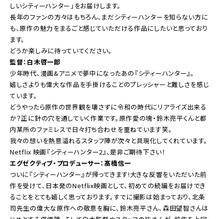
しいシティーハンター」をお届けします。
長年のファンの方々はもちろん、まだシティーハンターを知らない方に
も、原作の魅力をまるごと感じていただける作品にしたいと思っており
ます。
どうか楽しみに待っていてください。
監督：白木啓一郎
少年時代、漫画&アニメで夢中になったあの『シティーハンター』。
嬉しさよりも偉大な作品を手掛けることのプレッシャーと難しさを感じ
ています。
どうやったら原作の世界観を壊さずに令和の時代にリアライズ出来る
か？正に針の穴を通していく作業です。原作愛の塊・鈴木亮平くんと都
内某所のファミレスで日々打ち合わせを重ねています笑。
我々の想いを熱意溢れるスタッフ陣が次々と具現化してくれています。
Netflix 映画『シティーハンター2』、是非ご期待下さい！
エグゼクティブ・プロデューサー：髙橋信一
ついに『シティーハンター』が帰ってきます!大きな反響をいただいた前
作を受けて、日本発のNetflix映画として、初めての続編をお届けでき
ることをとても嬉しく思っております。すでに撮影は始まっており、北条
司先生の偉大な原作への敬意を胸に、鈴木亮平さん、森田望智さんは