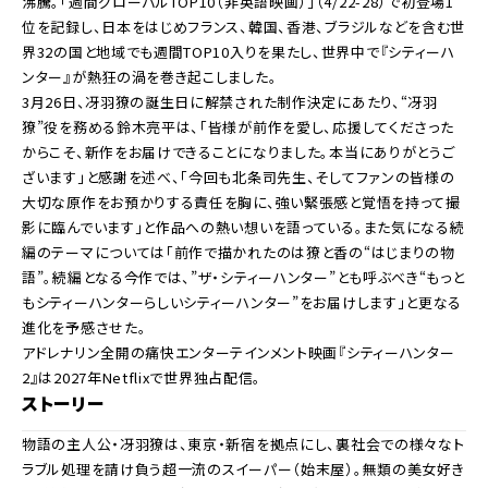
沸騰。「週間グローバルTOP10（非英語映画）」（4/22-28）で初登場1
位を記録し、日本をはじめフランス、韓国、香港、ブラジルなどを含む世
界32の国と地域でも週間TOP10入りを果たし、世界中で『シティーハ
ンター』が熱狂の渦を巻き起こしました。
3月26日、冴羽獠の誕生日に解禁された制作決定にあたり、“冴羽
獠”役を務める鈴木亮平は、「皆様が前作を愛し、応援してくださった
からこそ、新作をお届けできることになりました。本当にありがとうご
ざいます」と感謝を述べ、「今回も北条司先生、そしてファンの皆様の
大切な原作をお預かりする責任を胸に、強い緊張感と覚悟を持って撮
影に臨んでいます」と作品への熱い想いを語っている。また気になる続
編のテーマについては「前作で描かれたのは獠と香の“はじまりの物
語”。続編となる今作では、”ザ・シティーハンター”とも呼ぶべき“もっと
もシティーハンターらしいシティーハンター”をお届けします」と更なる
進化を予感させた。
アドレナリン全開の痛快エンターテインメント映画『シティーハンター
2』は2027年Netflixで世界独占配信。
ストーリー
物語の主人公・冴羽獠は、東京・新宿を拠点にし、裏社会での様々なト
ラブル処理を請け負う超一流のスイーパー（始末屋）。無類の美女好き