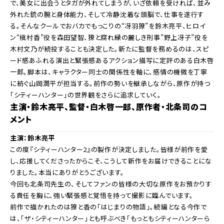
で、美女に出会うとタガが外れてしまうが、いざ依頼を受ければ、並み
外れた銃の腕と身体能力、そして冷静沈着な頭脳で、仕事を遂行す
る。そんなクールでおバカでもっこりの“冴羽獠”を鈴木亮平、ヒロイ
ン“槇村香”役を森田望智、獠と腐れ縁の麗しき刑事”野上冴子”役を
木村文乃が続投することも決定した。新たに監督を務めるのは、スピ
ード感あふれる演出と緊張感あるアクション描写に定評のある白木啓
一郎。脚本は、キャラクター同士の関係性を軸に、感情の機微を丁寧
に紡ぐ山岡潤平が担当する。前作の勢いを継承しながら、原作が持つ
「シティーハンター」の世界観をさらに追求していく。
主演・鈴木亮平、監督・白木啓一郎、原作者・北条司のコ
メント
主演：鈴木亮平
この度『シティーハンター2』の製作が決定しました。皆様が前作を愛
し、応援してくださったからこそ、こうして新作をお届けできることにな
りました。本当にありがとうございます。
今回も北条司先生の、そしてファンの皆様の大切な原作をお預かりす
る責任を胸に、強い緊張感と覚悟を持って撮影に臨んでいます。
前作で描かれたのは獠と香の「はじまりの物語」。続編となる今作で
は、「ザ・シティーハンター」とも呼ぶべき「もっともシティーハンターら