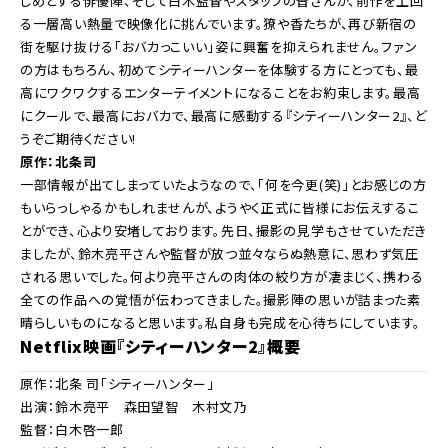
じめとする俳優陣、そして白木監督やスタッフの皆さんが、前作を上回
る一層高い熱量で映像化に挑んでいます。獠や香たちが、再び新宿の
街を駆け抜ける「おバカっこいい」姿に興奮を抑えられません。ファン
の方はもちろん、初めてシティーハンターを体験する方にとっても、最
高にワクワクするエンターテイメントになることをお約束します。最高
にクールで、最高におバカで、最高に感動する『シティーハンター2』、ど
うぞご期待ください!
原作：北条司
一部情報が出てしまっていたようなので、「何を今更(笑)」とお感じの方
もいらっしゃるかもしれませんが、ようやく正式に皆様にお伝えするこ
とができ、心より安堵しております。先日、撮影の見学もさせていただき
ましたが、鈴木亮平さんや監督が放つ並々ならぬ熱意に、思わず気圧
される思いでした。何より亮平さんの肉体の絞り方が凄まじく、携わる
全ての作品への覚悟が伝わってきました。撮影陣の思いが詰まった素
晴らしいものになると思います。私自身も完成を心待ちにしています。
Netflix映画『シティーハンター2』概要
原作：北条 司「シティーハンター」
出演：鈴木亮平 森田望智 木村文乃
監督：白木啓一郎