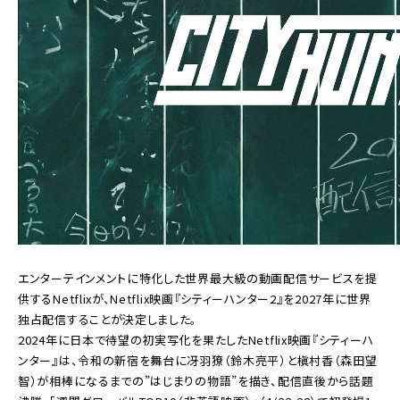
エンターテインメントに特化した世界最大級の動画配信サービスを提
供するNetflixが、Netflix映画『シティーハンター2』を2027年に世界
独占配信することが決定しました。
2024年に日本で待望の初実写化を果たしたNetflix映画『シティーハ
ンター』は、令和の新宿を舞台に冴羽獠（鈴木亮平）と槇村香（森田望
智）が相棒になるまでの”はじまりの物語”を描き、配信直後から話題