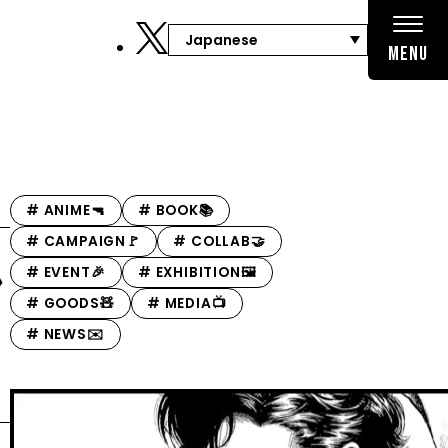
MENU
# ANIME🔫
# BOOK📚
# CAMPAIGN🚩
# COLLAB🤝
ン
# EVENT🎉
# EXHIBITION🖼️
# GOODS🧸️
# MEDIA📺
# NEWS✉️️