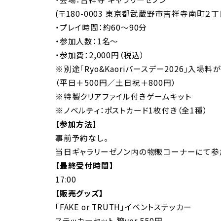
(〒180-0003 東京都武蔵野市吉祥寺南町２丁
・プレイ時間：約60～90分
・参加人数：1名～
・参加費：2,000円（税込）
※別途「Ryo&Kaoriバースデー2026」入場料
（平日＋500円／土日祝＋800円）
※特製クリアファイル付きゲームキット
※ノベルティ：ポストカード1枚付き（全1種）
【参加方法】
事前予約なし。
当日ギャラリーゼノン内の物販コーナーにて参
【最終受付時間】
17:00
【販売グッズ】
「FAKE or TRUTH」イベントステッカー
ステッカーセット 獠ver 550円